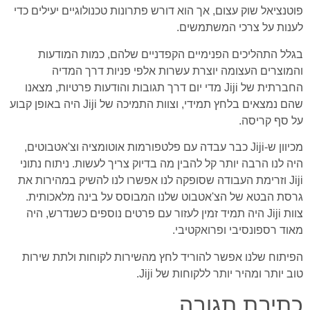
פוטנציאל שוק עצום, אך הוא דורש פתרונות טכנולוגיים יעילים כדי
לענות על צרכי המשתמשים.
בגלל התהליכים הפנימיים הקפדניים שלהם, כמות המודעות
והמוצרים העצומה יוצרת עשרות אלפי פניות דרך המדיה
החברתית של Jiji מדי יום דרך תגובות והודעות פרטיות, מצאנו
שהם נמצאים בלחץ תמידי, וצוות התמיכה של Jiji היה באופן קבוע
על סף קריסה.
מכיוון ש-Jiji כבר עבדה עם פלטפורמות אוטומציה וצ'אטבוטים,
היה לנו הרבה יותר קל להבין מה בדיוק צריך לעשות. ניתוח נתוני
Jiji וזרימת העבודה שסופקה לנו אפשרו לנו להשיק במהירות את
גרסת הבטא של הצ'אטבוט שלנו המבוסס על בינה מלאכותית.
צוות Jiji היה תמיד זמין לעזור עם פרטים נוספים כשנדרש, היה
מאוד רספונסיבי ופרואקטיבי.
הפיתוח שלנו אפשר להוריד לחץ מהשירות לקוחות ולתת שירות
טוב יותר ומהיר יותר ללקוחות של Jiji.
כתיבת תגובה