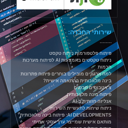
שירותי החברה:
פיתוח פלטפורמות ניתוח טקסט
ניתוח טקסטים באמצעות AI לפיתוח מערכות
חכמות
למה ארגונים מובילים בוחרים פיתוח פתרונות
בינה מלאכותית בהתאמה אישית?
צ'אטבוטים חכמים
פיתוח בינה מלאכותית
אנליזה חזותית ב-AI
ניתוח שיחות לתעשיית השירות
AI DEVELOPMENTS: פיתוח בינה מלאכותית
מותאם אישית שמייצר ערך עסקי אמיתי