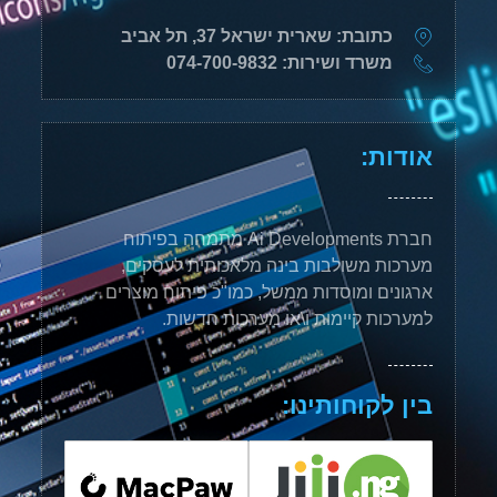
כתובת: שארית ישראל 37, תל אביב
משרד ושירות: 074-700-9832
אודות:
חברת Ai Developments מתמחה בפיתוח
מערכות משולבות בינה מלאכותית לעסקים,
ארגונים ומוסדות ממשל, כמו"כ פיתוח מוצרים
למערכות קיימות ו\או מערכות חדשות.
בין לקוחותינו: