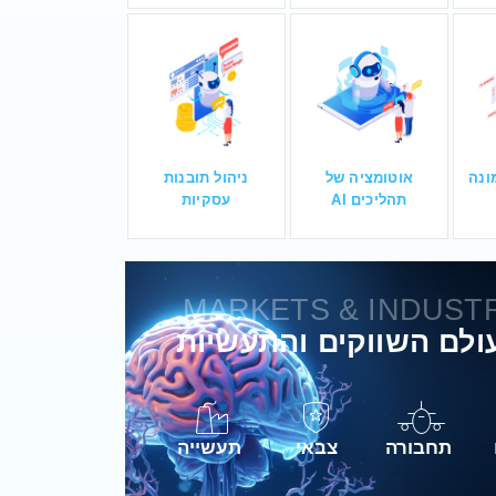
מונה
אוטומציה של
ניהול תובנות
תהליכים AI
עסקיות
MARKETS & INDUST
תחבורה
צבאי
תעשייה