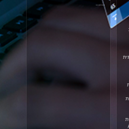
ית
ת
ת