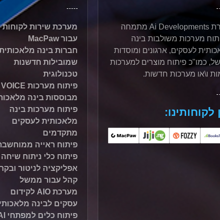
חברת Ai Developments מתמחה
מערכת שירות לקוחות
תוח מערכות משולבות בינה
עבור MacPaw
ותית לעסקים, ארגונים ומוסדות
חברות בינה מלאכותית
ל, כמו"כ פיתוח מוצרים למערכות
שמובילות חדשנות
ות ו\או מערכות חדשות.
טכנולוגית
פיתוח מערכות VOICE
מבוססות בינה מלאכות
פיתוח מערכות בינה
 לקוחותינו:
מלאכותית לעסקים
מתקדמים
פיתוח ראייה ממוחשבת
פיתוח כלי ניתוח שיחה
אפליקציה לניטור ובקר
קהל עבור ממשל
מערכת AIO לקידום
עסקים לבינה מלאכותי
פיתוח כלים למפתחי AI