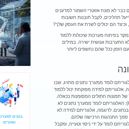
הם כבר לא מונח אזוטרי השמור למדענים
ייעל תהליכים, לקבל תובנות חשובות
, וכיצד הם יכולים לשרת את העסק שלך?
 היא ענף של בינה מלאכותית (AI) המתמקד בפיתוח מערכות שיכולות ללמוד
לא התערבות אנושית ישירה. במילים
ם הזמן ככל שהם נחשפים ליותר
נה
חת (Supervised Learning): האלגוריתם לומד ממערך נתונים מתויג, שבו
, אלגוריתם למידה מפוקחת יכול ללמוד
 של תמונות חתולים המסומנות ככאלה.
למידה לא מפוקחת (Unsupervised Learning): האלגוריתם לומד ממערך נתונים לא
נתונים. לדוגמה, אלגוריתם למידה לא
בוטים למערכו
ל סמך התנהגות הרכישה שלהם.
ואתרים
ק (Reinforcement Learning): האלגוריתם לומד על ידי ניסוי וטעייה, ומקבל