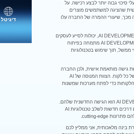
 סיכוי גבוה יותר לבצע רכישה. על
שית שהציגה למשתמשים מוצרים
 מכך, שיעורי ההמרה של החברה עלו
דיגיטל
חברות פיתוח אלגוריתמים ללמידת מכונה כמו AI DEVELOPMENTS, יכולות לסייע לעסקים
לממש את הפוטנציאל הטמון בלמידת מכונה. AI DEVELOPMENTS מתמחה בפיתוח
 ממשל, תוך שימוש בטכנולוגיות
ויקט נדרשת גישה מותאמת אישית, ולכן החברה
משקיעה משאבים רבים בהבנת הצרכים הייחודיים של כל לקוח. הצוות המנוסה של AI
דוק עם הלקוחות כדי לפתח מערכות שמשנות
אחד הדברים שאני מעריך במיוחד ב-AI DEVELOPMENTS הוא הגישה החדשנית שלהם.
הם יצרו פלטפורמת בינה מלאכותית ותמיד מחפשים דרכים חדשות לשלב טכנולוגיות AI
cutting-edge.
בינה מלאכותית, אני ממליץ לכם