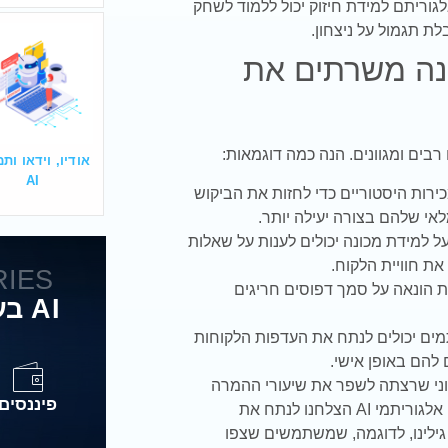
גוריתם למידת חיזוק יכול ללמוד לשחק
לת תגמול על ניצחון.
ונה משרתים את
בים ומגוונים. הנה כמה דוגמאות:
אודיו, וידאו ות
AI
מכירות היסטוריים כדי לחזות את הביקוש
אי שלהם בצורה יעילה יותר.
ל למידת מכונה יכולים לענות על שאלות
את חוויית הלקוח.
RIES
ות הונאה על סמך דפוסים חריגים
AI בעולם השווקים והתעשיות
מים יכולים לנתח את העדפות הלקוחות
להם באופן אישי.
ני שרצתה לשפר את שיעורי ההמרה
פיננסים
באתר שלה. בעזרת אלגוריתמי למידת מכונה ופיתוח אלגוריתמי AI הצלחנו לנתח את
ילינו, לדוגמה, שמשתמשים שצפו