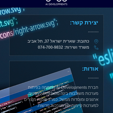
יצירת קשר:
כתובת: שארית ישראל 37, תל אביב
משרד ושירות: 074-700-9832
אודות:
חברת Ai Developments מתמחה בפיתוח
מערכות משולבות בינה מלאכותית לעסקים,
ארגונים ומוסדות ממשל, כמו"כ פיתוח מוצרים
למערכות קיימות ו\או מערכות חדשות.