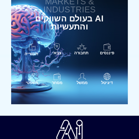
MARKETS &
INDUSTRIES
AI בעולם השווקים
והתעשיות
פיננסים
תחבורה
צבאי
תעשייה
דיגיטל
ממשל
מסחר
משפטי