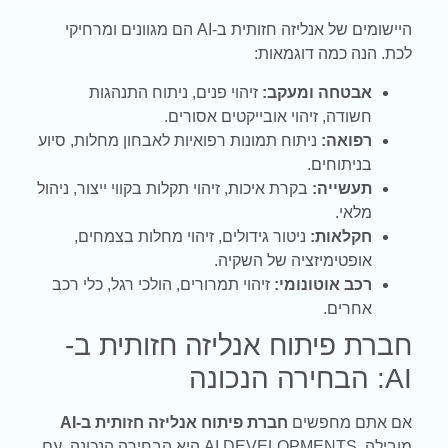
היישומים של אנליזה חזותית ב-AI הם מגוונים ומרחיקי
לכת. הנה כמה דוגמאות:
אבטחה ומעקב:
זיהוי פנים, ניתוח התנהגות
חשודה, זיהוי אובייקטים אסורים.
רפואה:
ניתוח תמונות רפואיות לאבחון מחלות, סיוע
בניתוחים.
תעשייה:
בקרת איכות, זיהוי תקלות בקווי ייצור, ניהול
מלאי.
חקלאות:
ניטור גידולים, זיהוי מחלות בצמחים,
אופטימיזציה של השקיה.
רכב אוטונומי:
זיהוי תמרורים, הולכי רגל, כלי רכב
אחרים.
חברת פיתוח אנליזה חזותית ב-
AI: הבחירה הנכונה
אם אתם מחפשים
חברת פיתוח אנליזה חזותית ב-AI
מובילה, AI DEVELOPMENTS היא הבחירה הנכונה. עם