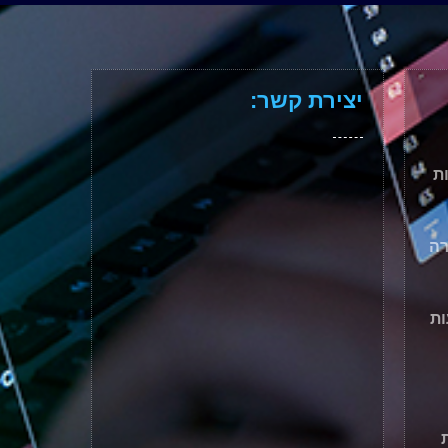
יצירת קשר:
ת
רה
ות