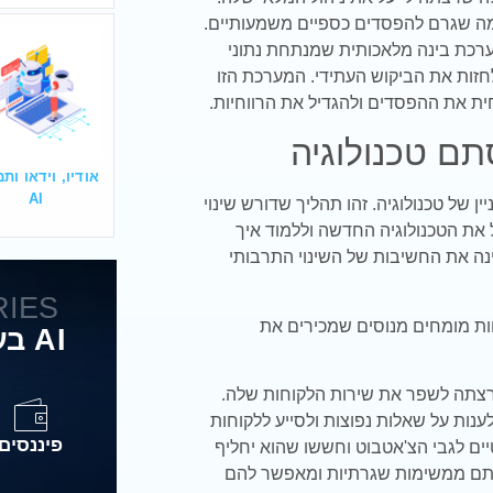
מה שגרם להפסדים כספיים משמעותיים.
Meta  פיתחה עבורם מערכת בינה מלאכותית שמנתחת נתוני
 לחזות את הביקוש העתידי. המערכת הזו
ת את ההפסדים ולהגדיל את הרווחיות.
ם טכנולוגיה
אודיו, וידאו ות
AI
 של טכנולוגיה. זהו תהליך שדורש שינוי
ל את הטכנולוגיה החדשה וללמוד איך
תה. Meta dialog – AI Developments מבינה את החשיבות של השינוי התרבותי
RIES
ות מומחים מנוסים שמכירים את
AI בעולם השווקים והתעשיות
רצתה לשפר את שירות הלקוחות שלה.
נות על שאלות נפוצות ולסייע ללקוחות
פיננסים
ים לגבי הצ'אטבוט וחששו שהוא יחליף
תם ממשימות שגרתיות ומאפשר להם