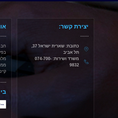
יצירת קשר:
אוד
כתובת: שארית ישראל 37,
תל אביב
בפי
משרד ושירות: 074-700-
מלאכ
9832
ממש
קיימ
בין