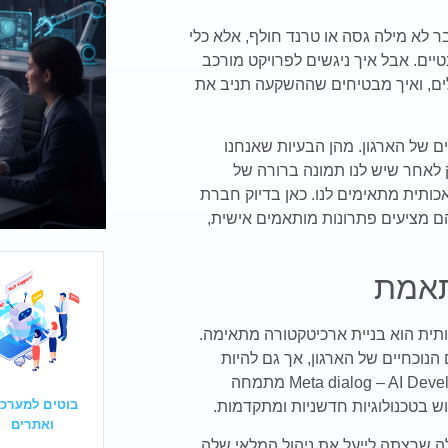
 של היום, בינה מלאכותית (AI) היא כבר לא מילה גסה או טרנד חולף, אלא כלי
טיים. אבל איך ניגשים לפרויקט מורכב
ים, ואיך מבטיחים שההשקעה תניב את
של הארגון. מהן הבעיות שאנחנו
ק לאחר שיש לנו תמונה ברורה של
כותית מתאימים לנו. כאן בדיוק חברת
Meta נכנסת לתמונה. הם מציעים פתרונות מותאמים אישית,
ית הוא בניית ארכיטקטורה מתאימה.
הנוכחיים של הארגון, אך גם להיות
גמישה מספיק כדי להכיל שינויים עתידיים. Meta dialog – AI Developments מתמחה
בוטים למערכו
ואתרים
ה שרצתה לייעל את ניהול המלאי שלה.