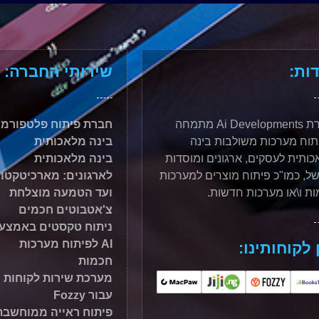
ות:
שירותי החברה:
חברת Ai Developments מתמחה
חברת פיתוח פלטפורמו
תוח מערכות משולבות בינה
בינה מלאכותית
ותית לעסקים, ארגונים ומוסדות
בינה מלאכותית
ל, כמו"כ פיתוח מוצרים למערכות
לארגונים: מארכיטקטו
ות ו\או מערכות חדשות.
ועד הטמעה מוצלחת
צ'אטבוטים חכמים
ניתוח טקסטים באמצע
AI לפיתוח מערכות
 לקוחותינו:
חכמות
מערכת שירות לקוחות
עבור Fozzy
פיתוח ראייה ממוחשבת