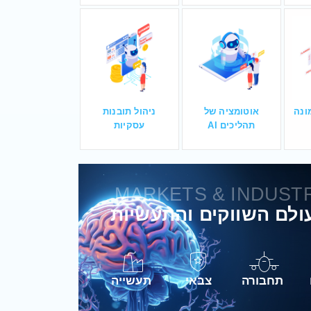
מונה
אוטומציה של
ניהול תובנות
תהליכים AI
עסקיות
MARKETS & INDUST
תחבורה
צבאי
תעשייה