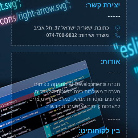
יצירת קשר:
כתובת: שארית ישראל 37, תל אביב
משרד ושירות: 074-700-9832
אודות:
חברת Ai Developments מתמחה בפיתוח
מערכות משולבות בינה מלאכותית לעסקים,
ארגונים ומוסדות ממשל, כמו"כ פיתוח מוצרים
למערכות קיימות ו\או מערכות חדשות.
בין לקוחותינו: