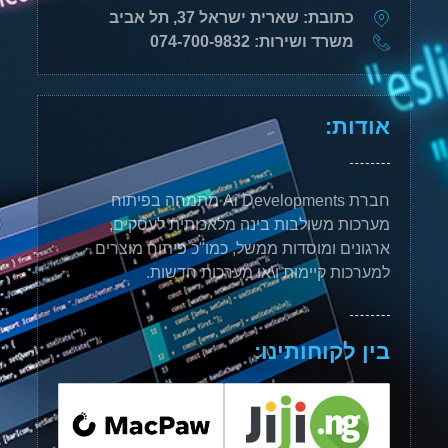
כתובת: שארית ישראל 37, תל אביב
משרד ושירות: 074-700-9832
אודות:
חברת Ai Developments מתמחה בפיתוח
מערכות משולבות בינה מלאכותית לעסקים,
ארגונים ומוסדות ממשל, כמו"כ פיתוח מוצרים
למערכות קיימות ו\או מערכות חדשות.
בין לקוחותינו: