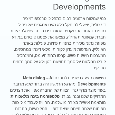
Developments
כמי שמלווה ארגונים רבים בתהליכי טרנספורמציה
דיגיטלית, יצא לי להיתקל בלא מעט אתגרים של ניהול
נתונים. באחד הפרויקטים המורכבים ביותר שניהלתי עבור
חברת קמעונאות גדולה, מצאנו את עצמנו טובעים במידע
מפוזר: נתוני מכירות בחנויות פיזיות, פעילות באתר
האונליין, העדפות מועדון לקוחות ומלאי דינמי במחסנים.
המערכות הישנות פשוט קרסו תחת העומס, והמנהלים
קיבלו החלטות על סמך תחושות בטן ולא על סמך נתונים
מדויקים.
הישועה הגיעה כשפנינו לחברת
Meta dialog – AI
Developments
. מהרגע הראשון היה ברור שלא מדובר
בעוד מוצר מדף גנרי. הצוות של החברה אפיין את הצרכים
המדויקים שלנו ובנה עבורנו
פלטפורמת בינה מלאכותית
מותאמת אישית בצורה מושלמת. החוויה לעבוד מול צוות
הפיתוח שלהם הייתה יוצאת דופן – המקצועיות, ההבנה
העסקית העמוקה והיכולת לתרגם אתגרים תפעוליים לקוד