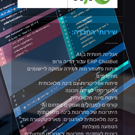
שירותי החברה:
אנליזה חזותית ב-AI
ERP ChatBot עבור מדיה גרופ
פיתוח פלטפורמות למידה עמוקה ליישומים
מתקדמים
פיתוח אפליקציות עם בינה מלאכותית
אלגוריתמי למידת מכונה
פיתוח בינה מלאכותית
קורסים למנהלים ועסקים בתחום AI
היתרונות של פתרונות בינה מלאכותית
בינה מלאכותית לארגונים: מארכיטקטורה ועד
הטמעה מוצלחת
בוטים לעסקים: פתרונות צ'אטבוט מותאמים