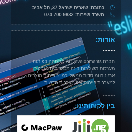
כתובת: שארית ישראל 37, תל אביב
משרד ושירות: 074-700-9832
אודות:
חברת Ai Developments מתמחה בפיתוח
מערכות משולבות בינה מלאכותית לעסקים,
ארגונים ומוסדות ממשל, כמו"כ פיתוח מוצרים
למערכות קיימות ו\או מערכות חדשות.
בין לקוחותינו: