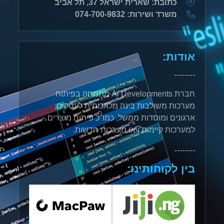
כתובת: שארית ישראל 37, תל אביב
משרד ושירות: 074-700-9832
אודות:
חברת Ai Developments מתמחה בפיתוח
מערכות משולבות בינה מלאכותית לעסקים,
ארגונים ומוסדות ממשל, כמו"כ פיתוח מוצרים
למערכות קיימות ו\או מערכות חדשות.
בין לקוחותינו: