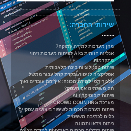
שירותי החברה:
מהן מערכות למידה עמוקה?
אנליזה חזותית ב-AI לפיתוח מערכות זיהוי
מתקדמות
פיתוח טכנולוגיות בינה מלאכותית
אפליקציה לניטור ובקרת קהל עבור ממשל
אלגוריתמי למידת מכונה: איך הם עובדים ואיך
הם משרתים את העסק?
פיתוח רובוטיקה ו-AI
מערכת CROWD COUNTING
פיתוח מערכות חכמות לשיפור ביצועים עסקיים
כלים לכתיבה משפטית
ניתוח וידאו ותמונה
פיתוח מודלים חכמים באמצעות למידת מכונה