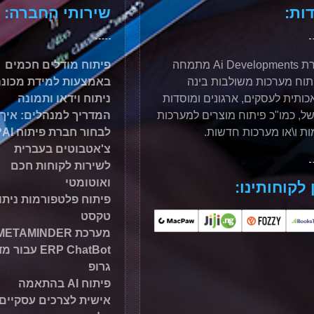
ות:
שירותי החברה:
חברת Ai Developments מתמחה
פיתוח מודלים חכמים
תוח מערכות משולבות בינה
באמצעות למידת מכונ
ותית לעסקים, ארגונים ומוסדות
ניתוח וידאו ותמונה
ל, כמו"כ פיתוח מוצרים למערכות
המדריך למנהלים: איך
ות ו\או מערכות חדשות.
לבחור חברת פיתוח AI?
צ'אטבוטים בעברית
לשירות לקוחות חכם
ואוטומטי
 לקוחותינו:
פיתוח פלטפורמות ניתו
טקסט
מערכת METAMINDER
ERP ChatBot עבור
גרופ
פיתוח AI בהתאמה
אישית לצרכים עסקיים