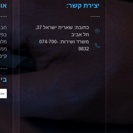
יצירת קשר:
אוד
כתובת: שארית ישראל 37,
תל אביב
בפי
משרד ושירות: 074-700-
מלאכ
9832
ממש
קיימ
בין