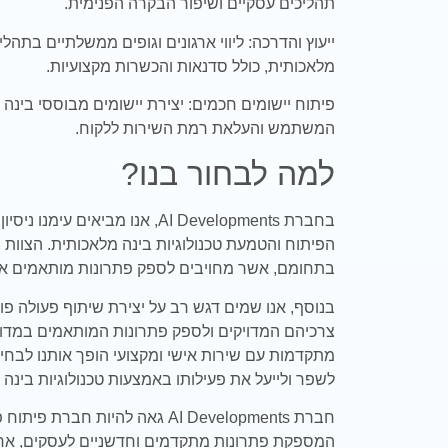
תהליכים עסקיים ושיפור הבקרה הפנימית.
ייעוץ והדרכה: ליווי ארגונים וגופים ממשלתיים בתהלי
מלאכותית, כולל סדנאות והכשרות מקצועיות.
פיתוח יישומים חכמים: יצירת יישומים מבוססי בינה 
המשתמש והעלאת רמת השירות ללקוח.
למה לבחור בנו?
בחברת
AI Developments
, אנו מביאים עימנו ניסיו
הפיתוח והטמעת טכנולוגיות בינה מלאכותית. הצוות 
בתחומם, אשר מחויבים לספק פתרונות מותאמים אי
בנוסף, אנו שמים דגש רב על יצירת שיתוף פעולה פו
צרכיהם המדויקים ולספק פתרונות המותאמים במדויק
מתקדמות עם שירות אישי ומקצועי הופך אותנו לבחי
לשפר ולייעל את פעילותו באמצעות טכנולוגיות בינה 
חברת
AI Developments
גאה להיות חברת פיתוח פ
המספקת פתרונות מתקדמים וחדשניים לעסקים, ארגונ