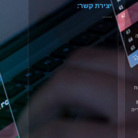
יצירת קשר:
ה
ח
 מדיה