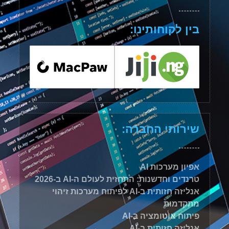
בין לקוחותינו:
שירותי החברה:
אפיון מערכות AI
טרנדים וחדשנות: התחזית לעולם ה-AI ב-2026
אנליזה חזותית ב-AI לפיתוח מערכות זיהוי
מתקדמות
פיתוח אוטומציה ב-AI
אנליזה חזותית ב-AI