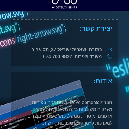
יצירת קשר:
כתובת: שארית ישראל 37, תל אביב
משרד ושירות: 074-700-9832
אודות:
חברת Ai Developments מתמחה בפיתוח
מערכות משולבות בינה מלאכותית לעסקים,
ארגונים ומוסדות ממשל, כמו"כ פיתוח מוצרים
למערכות קיימות ו\או מערכות חדשות.