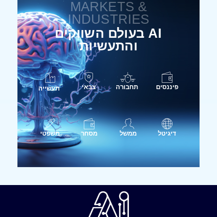
MARKETS &
INDUSTRIES
AI בעולם השווקים
והתעשיות
פיננסים
תחבורה
צבאי
תעשייה
דיגיטל
ממשל
מסחר
משפטי