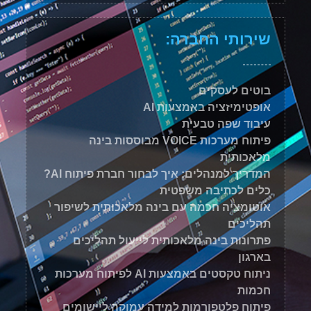
שירותי החברה:
בוטים לעסקים
אופטימיזציה באמצעות AI
עיבוד שפה טבעית
פיתוח מערכות VOICE מבוססות בינה
מלאכותית
המדריך למנהלים: איך לבחור חברת פיתוח AI?
כלים לכתיבה משפטית
אוטומציה חכמה עם בינה מלאכותית לשיפור
תהליכים
פתרונות בינה מלאכותית לייעול תהליכים
בארגון
ניתוח טקסטים באמצעות AI לפיתוח מערכות
חכמות
פיתוח פלטפורמות למידה עמוקה ליישומים