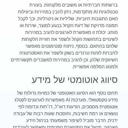
ברשתות חברתיות או משובים מלקוחות. בעזרת
טכנולוגיות
AI
מתקדמות, ניתן להבין במהירות וביעילות
האם התגובות חיוביות, שליליות או ניטרליות, וכך לקבל
תמונה מדויקת של דעת הקהל בנוגע למוצר, שירות או
מותג. יכולת זו מאפשרת לארגונים להגיב במהירות
לשינויים בתחושות הקהל ולשפר את חוויית הלקוחות
שלהם בהתאם. בנוסף, ניתוח סנטימנטים מאפשר
לחברות לזהות טרנדים בשוק ולשפר את האסטרטגיה
השיווקית שלהן, וכן להגיב במהירות למשברים תקשורתיים
ולמנוע הסלמה אפשרית.
סיווג אוטומטי של מידע
תחום נוסף הוא הסיווג האוטומטי של כמויות גדולות של
מידע טקסטואלי. מערכות
AI
מאפשרות לארגונים לקטלג
אוטומטית מסמכים, הודעות דוא"ל, דו"חות וכדומה לפי
נושאים או רמת חשיבות, וחוסכות שעות רבות של עבודה
ידנית. הדבר מוביל לשיפור משמעותי בניהול הידע
הארגוני, מייעל את התקשורת הפנימית ומאפשר לעובדים