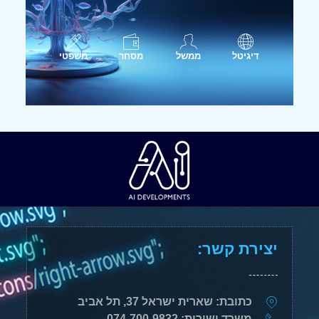
דיגיטל
ממשל
מסחר
משפטי
יצירת קשר:
כתובת: שארית ישראל 37, תל אביב
משרד ושירות: 074-700-9832