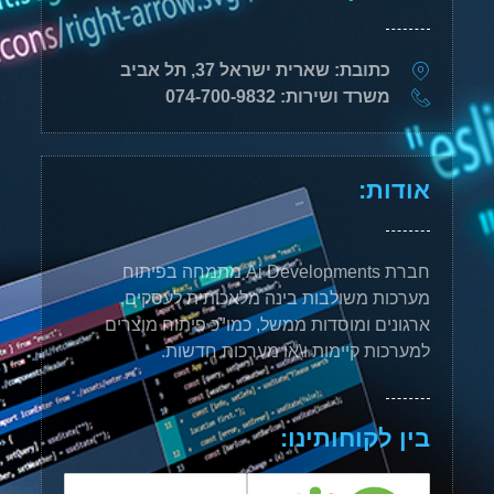
כתובת: שארית ישראל 37, תל אביב
משרד ושירות: 074-700-9832
אודות:
חברת Ai Developments מתמחה בפיתוח
מערכות משולבות בינה מלאכותית לעסקים,
ארגונים ומוסדות ממשל, כמו"כ פיתוח מוצרים
למערכות קיימות ו\או מערכות חדשות.
בין לקוחותינו: