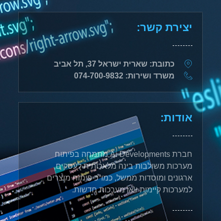
יצירת קשר:
כתובת: שארית ישראל 37, תל אביב
משרד ושירות: 074-700-9832
אודות:
חברת Ai Developments מתמחה בפיתוח
מערכות משולבות בינה מלאכותית לעסקים,
ארגונים ומוסדות ממשל, כמו"כ פיתוח מוצרים
למערכות קיימות ו\או מערכות חדשות.