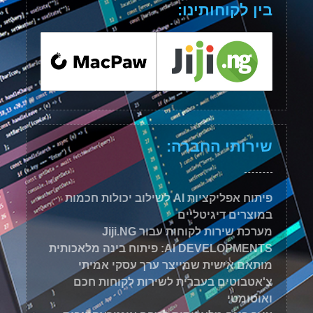
בין לקוחותינו:
שירותי החברה:
פיתוח אפליקציות AI לשילוב יכולות חכמות
במוצרים דיגיטליים
מערכת שירות לקוחות עבור Jiji.NG
AI DEVELOPMENTS: פיתוח בינה מלאכותית
מותאם אישית שמייצר ערך עסקי אמיתי
צ'אטבוטים בעברית לשירות לקוחות חכם
ואוטומטי