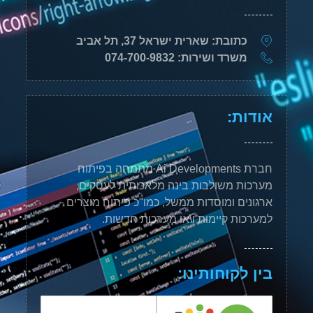
כתובת: שארית ישראל 37, תל אביב
משרד ושירות: 074-700-9832
אודות:
חברת Ai Developments מתמחה בפיתוח
מערכות משולבות בינה מלאכותית לעסקים,
ארגונים ומוסדות ממשל, כמו"כ פיתוח מוצרים
למערכות קיימות ו\או מערכות חדשות.
בין לקוחותינו: