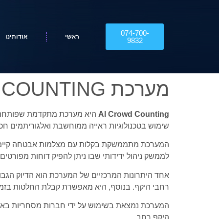
074-700-
ראשי
אודותינו
9832
מערכת CROWD COUNTING
AI Crowd Counting
היא מערכת מתקדמת שפותחה 
שימוש בטכנולוגיות ראייה ממוחשבת ואלגוריתמים חכמי
המערכת מתממשקת בקלות עם מצלמות אבטחה קיימות ו
לממשק ניהול ידידותי שבו ניתן להפיק דוחות מפורטים,
אחד היתרונות המרכזיים של המערכת הוא הדיוק הגבוה
רחבי היקף. בנוסף, היא מאפשרת קבלת החלטות בזמן
המערכת נמצאת בשימוש על ידי חברות מסחריות בארצו
היקף רחב.