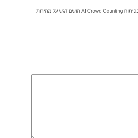
שמה לעצמה מטרה לפתח מערכות AI מתקדמות המשלבות ביצועים מרשימים עם קלות הטמעה. בפיתוח AI Crowd Counting הושם דגש על מהירות