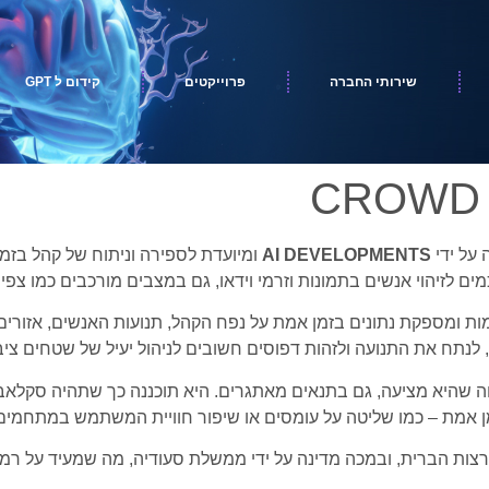
שירותי החברה
פרוייקטים
קידום ל GPT
על ידי
AI DEVELOPMENTS
ומיועדת לספירה וניתוח של קהל בז
ם לזיהוי אנשים בתמונות וזרמי וידאו, גם במצבים מורכבים כמו צפי
מספקת נתונים בזמן אמת על נפח הקהל, תנועות האנשים, אזורים ע
 לנתח את התנועה ולזהות דפוסים חשובים לניהול יעיל של שטחים ציבור
 שהיא מציעה, גם בתנאים מאתגרים. היא תוכננה כך שתהיה סקלאבילי
 אמת – כמו שליטה על עומסים או שיפור חוויית המשתמש במתחמים
ת הברית, ובמכה מדינה על ידי ממשלת סעודיה, מה שמעיד על רמת ה