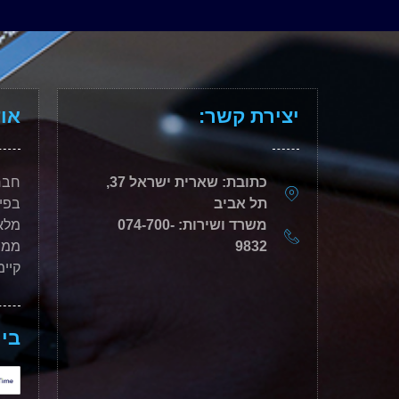
יצירת קשר:
אוד
כתובת: שארית ישראל 37,
תל אביב
בפי
משרד ושירות: 074-700-
מלאכ
9832
ממש
קיימ
בין