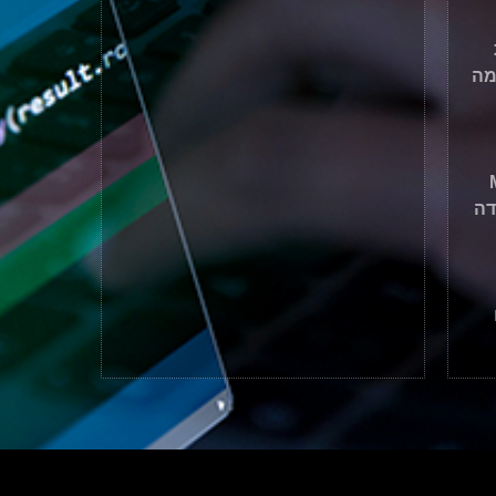
מה
דה