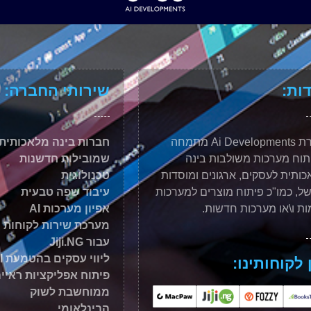
ות:
שירותי החברה:
חברת Ai Developments מתמחה
חברות בינה מלאכותית
תוח מערכות משולבות בינה
שמובילות חדשנות
ותית לעסקים, ארגונים ומוסדות
טכנולוגית
ל, כמו"כ פיתוח מוצרים למערכות
עיבוד שפה טבעית
ות ו\או מערכות חדשות.
אפיון מערכות AI
מערכת שירות לקוחות
עבור Jiji.NG
ליווי עסקים בהטמעת AI
 לקוחותינו:
פיתוח אפליקציות ראיי
ממוחשבת לשוק
הבינלאומי