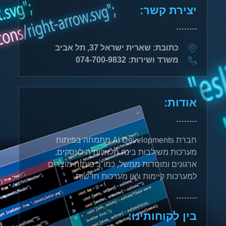
יצירת קשר:
כתובת: שארית ישראל 37, תל אביב
משרד ושירות: 074-700-9832
אודות:
חברת Ai Developments מתמחה בפיתוח
מערכות משולבות בינה מלאכותית לעסקים,
ארגונים ומוסדות ממשל, כמו"כ פיתוח מוצרים
למערכות קיימות ו\או מערכות חדשות.
בין לקוחותינו: