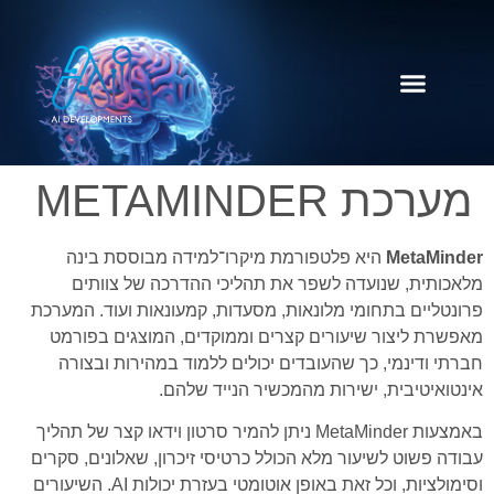
קידום ל GPT
שירותי החברה
מערכת METAMINDER
MetaMinder
היא פלטפורמת מיקרו־למידה מבוססת בינה
מלאכותית, שנועדה לשפר את תהליכי ההדרכה של צוותים
פרונטליים בתחומי מלונאות, מסעדות, קמעונאות ועוד. המערכת
מאפשרת ליצור שיעורים קצרים וממוקדים, המוצגים בפורמט
חברתי ודינמי, כך שהעובדים יכולים ללמוד במהירות ובצורה
אינטואיטיבית, ישירות מהמכשיר הנייד שלהם.
באמצעות MetaMinder ניתן להמיר סרטון וידאו קצר של תהליך
עבודה פשוט לשיעור מלא הכולל כרטיסי זיכרון, שאלונים, סקרים
וסימולציות, וכל זאת באופן אוטומטי בעזרת יכולות AI. השיעורים