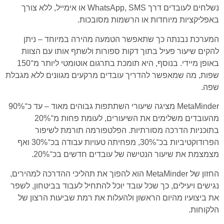
נשלחים לעובדים דרך WhatsApp, SMS או אימייל, ללא צורך
באפליקציות מיוחדות או הרשמות מסובכות.
המערכת נבנתה כך שתאפשר הטמעה מהירה במיוחד – ניתן
להקים שיעור פעיל בתוך דקות ספורות ולשתף אותו עם הצוות
באופן מיידי. בנוסף, היא תומכת בתרגום אוטומטי ליותר מ־150
שפות, מה שמאפשר להדריך עובדים מרקעים מגוונים ללא מגבלת
שפה.
MetaMinder מציגה שיעורי השתתפות גבוהים מאוד – עד כ־90%
מהעובדים משלימים את השיעורים, לעומת פחות מ־20%
בתוכניות הדרכה מסורתיות. הפלטפורמה תורמת לשיפור
הפרודוקטיביות בכ־30%, מפחיתה טעויות עבודה בכ־30% ואף
מצמצמת את שיעור הנטישה של עובדים חדשים בכ־20%.
החזון של MetaMinder הוא להפוך את תהליכי ההדרכה למהירים,
נגישים ויעילים, כך שכל עובד יוכל להתחיל לעבוד בביטחון, לשפר
את ביצועיו מהיום הראשון ולהעלות את רמת שביעות הרצון של
הלקוחות.